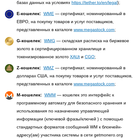
базах данных на условиях
https://tether.to/en/legal
);
E-кошелек:
WME
— сертификат, номинированный в
ЕВРО, на покупку товаров и услуг поставщиков,
представленных в каталоге
www.megastock.com
;
G-кошелек:
WMG
— складская расписка на биржевое
золото в сертифицированном хранилище и
токенизированное золото
XAUt
и
CGO
;
Z-кошелек:
WMZ
— сертификат, номинированный в
долларах США, на покупку товаров и услуг поставщиков,
представленных в каталоге
www.megastock.com
;
M-кошелек:
WMM
— кошелек это интерфейс к
программному автомату для безопасного хранения и
использования по назначению управляющей
информации (ключевой фразы/ключей ) с помощью
стандартных форматов сообщений WM к блокчейн-
адресу(ам) участника системы в сети getmonero.org