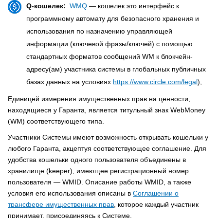
Q-кошелек:
WMQ
— кошелек это интерфейс к
программному автомату для безопасного хранения и
использования по назначению управляющей
информации (ключевой фразы/ключей) с помощью
стандартных форматов сообщений WM к блокчейн-
адресу(ам) участника системы в глобальных публичных
базах данных на условиях
https://www.circle.com/legal
);
Единицей измерения имущественных прав на ценности,
находящиеся у Гаранта, является титульный знак WebMoney
(WM) соответствующего типа.
Участники Системы имеют возможность открывать кошельки у
любого Гаранта, акцептуя соответствующее соглашение. Для
удобства кошельки одного пользователя объединены в
хранилище (keeper), имеющее регистрационный номер
пользователя — WMID. Описание работы WMID, а также
условия его использования описаны в
Соглашении о
трансфере имущественных прав
, которое каждый участник
принимает, присоединяясь к Системе.